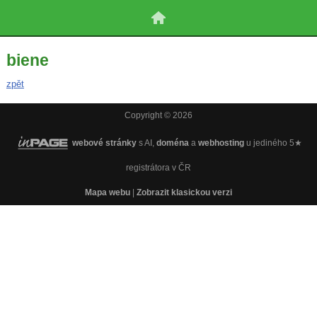
biene
zpět
Copyright © 2026
webové stránky
s AI,
doména
a
webhosting
u jediného 5★
registrátora v ČR
Mapa webu
|
Zobrazit klasickou verzi