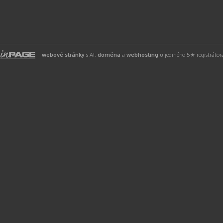
-
webové stránky
s AI,
doména
a
webhosting
u jediného 5★ registráto