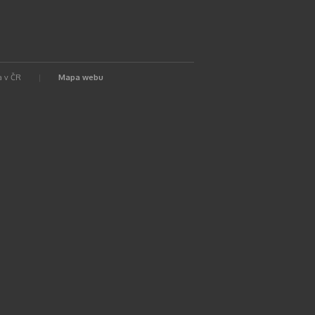
ra v ČR
|
Mapa webu